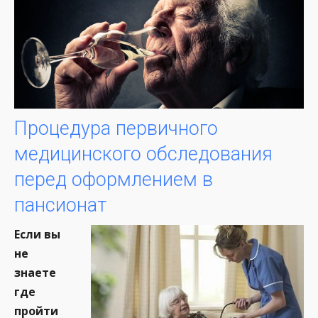
Процедура первичного
медицинского обследования
перед оформлением в
пансионат
Если вы
не
знаете
где
пройти