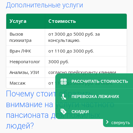
Дополнительные услуги
Услуга
Стоимость
Вызов
от 3000 до 5000 руб. за
психиатра
консультацию.
Врач ЛФК
от 1100 до 3000 руб.
Невропатолог
3000 руб.
Анализы, УЗИ
согласно прейскуранту клиники
РАССЧИТАТЬ СТОИМОСТЬ
Массаж
от 1100 до 3000 руб. за сеанс
Почему стоит обратить
ПЕРЕВОЗКА ЛЕЖАЧИХ
внимание на услуги частного
СКИДКИ
пансионата для пожилых
свернуть
людей?